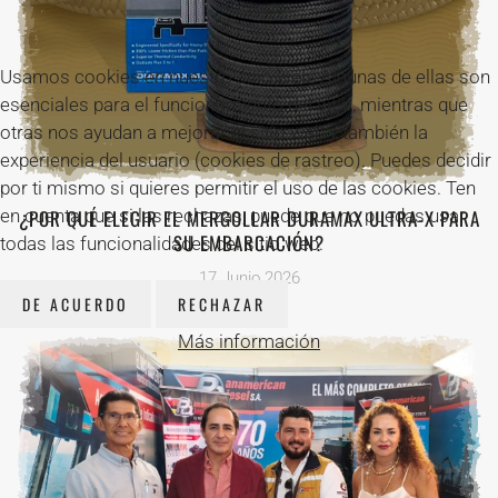
Usamos cookies en nuestro sitio web. Algunas de ellas son
esenciales para el funcionamiento del sitio, mientras que
otras nos ayudan a mejorar el sitio web y también la
experiencia del usuario (cookies de rastreo). Puedes decidir
por ti mismo si quieres permitir el uso de las cookies. Ten
en cuenta que si las rechazas, puede que no puedas usar
¿POR QUÉ ELEGIR EL MERGOLLAR DURAMAX ULTRA-X PARA
SU EMBARCACIÓN?
todas las funcionalidades del sitio web.
17 Junio 2026
DE ACUERDO
RECHAZAR
Más información