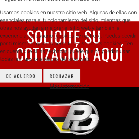
Usamos cookies en nuestro sitio web. Algunas de ellas son
esenciales para el funcionamiento del sitio, mientras que
SOLICITE SU
otras nos ayudan a mejorar el sitio web y también la
experiencia del usuario (cookies de rastreo). Puedes decidir
por ti mismo si quieres permitir el uso de las cookies. Ten
COTIZACIÓN AQUÍ
en cuenta que si las rechazas, puede que no puedas usar
todas las funcionalidades del sitio web.
DE ACUERDO
RECHAZAR
Más información