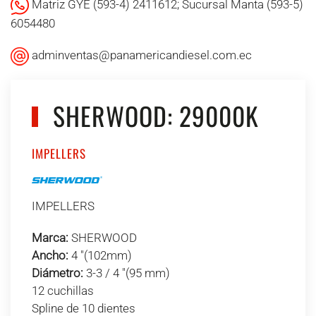
Matriz GYE (593-4) 2411612; Sucursal Manta (593-5)
6054480
adminventas@panamericandiesel.com.ec
SHERWOOD: 29000K
IMPELLERS
IMPELLERS
Marca:
SHERWOOD
Ancho:
4 "(102mm)
Diámetro:
3-3 / 4 "(95 mm)
12 cuchillas
Spline de 10 dientes