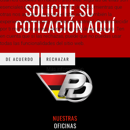
SOLICITE SU
esenciales para el funcionamiento del sitio, mientras que
otras nos ayudan a mejorar el sitio web y también la
COTIZACIÓN AQUÍ
experiencia del usuario (cookies de rastreo). Puedes decidir
por ti mismo si quieres permitir el uso de las cookies. Ten
en cuenta que si las rechazas, puede que no puedas usar
todas las funcionalidades del sitio web.
DE ACUERDO
RECHAZAR
Más información
NUESTRAS
OFICINAS