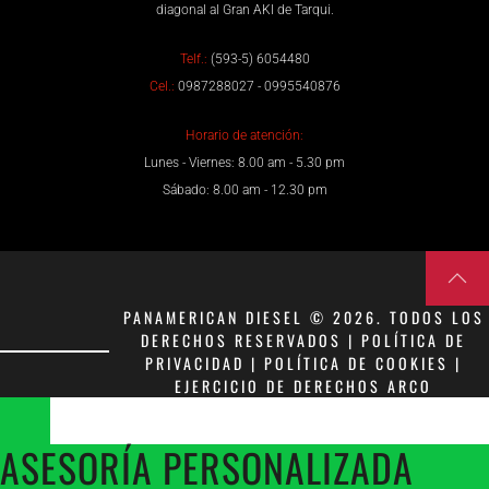
diagonal al Gran AKI de Tarqui.
Telf.:
(593-5) 6054480
Cel.:
0987288027 - 0995540876
Horario de atención:
Lunes - Viernes: 8.00 am - 5.30 pm
Sábado: 8.00 am - 12.30 pm
PANAMERICAN DIESEL © 2026. TODOS LOS
DERECHOS RESERVADOS | POLÍTICA DE
PRIVACIDAD | POLÍTICA DE COOKIES |
EJERCICIO DE DERECHOS ARCO
ASESORÍA PERSONALIZADA