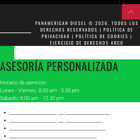
PANAMERICAN DIESEL © 2026. TODOS LOS
DERECHOS RESERVADOS | POLÍTICA DE
PRIVACIDAD | POLÍTICA DE COOKIES |
EJERCICIO DE DERECHOS ARCO
ASESORÍA PERSONALIZADA
Horario de atención:
Lunes - Viernes: 8.00 am - 5.30 pm
Sábado: 8.00 am - 12.30 pm
Asesor 1 Matriz Guayaquil
Franklin Peñafiel
Asesor 2 Matriz Guayaquil
Alonso Villón
Asesor 1 Sucursal Manta
Robinson Álava
Asesor 2 Sucursal Manta
Juan Carlos