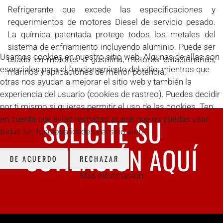
Refrigerante que excede las especificaciones y
requerimientos de motores Diesel de servicio pesado.
La química patentada protege todos los metales del
sistema de enfriamiento incluyendo aluminio. Puede ser
Usamos cookies en nuestro sitio web. Algunas de ellas son
usado en motores a gasolina, motores estacionarios,
esenciales para el funcionamiento del sitio, mientras que
marinos y aplicaciones de menor potencia.
otras nos ayudan a mejorar el sitio web y también la
experiencia del usuario (cookies de rastreo). Puedes decidir
por ti mismo si quieres permitir el uso de las cookies. Ten
SOLICITE SU
en cuenta que si las rechazas, puede que no puedas usar
todas las funcionalidades del sitio web.
COTIZACIÓN AQUÍ
DE ACUERDO
RECHAZAR
Más información