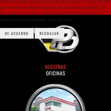
experiencia del usuario (cookies de rastreo). Puedes decidir
por ti mismo si quieres permitir el uso de las cookies. Ten
en cuenta que si las rechazas, puede que no puedas usar
todas las funcionalidades del sitio web.
DE ACUERDO
RECHAZAR
Más información
NUESTRAS
OFICINAS