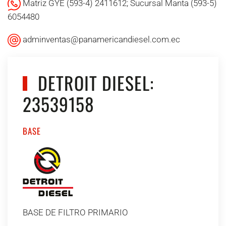
Matriz GYE (593-4) 2411612; Sucursal Manta (593-5)
6054480
adminventas@panamericandiesel.com.ec
DETROIT DIESEL:
23539158
BASE
BASE DE FILTRO PRIMARIO