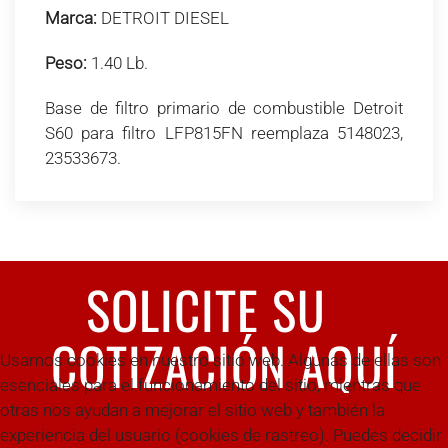
Marca:
DETROIT DIESEL
Peso:
1.40 Lb.
Base de filtro primario de combustible Detroit
S60 para filtro LFP815FN reemplaza 5148023,
23533673.
SOLICITE SU
COTIZACIÓN AQUÍ
Usamos cookies en nuestro sitio web. Algunas de ellas son
esenciales para el funcionamiento del sitio, mientras que
otras nos ayudan a mejorar el sitio web y también la
experiencia del usuario (cookies de rastreo). Puedes decidir