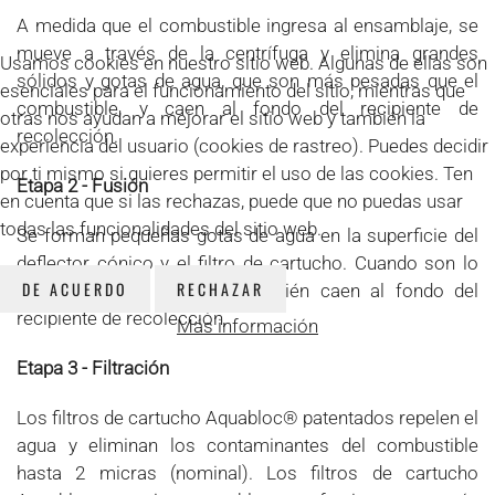
A medida que el combustible ingresa al ensamblaje, se
mueve a través de la centrífuga y elimina grandes
Usamos cookies en nuestro sitio web. Algunas de ellas son
sólidos y gotas de agua, que son más pesadas que el
esenciales para el funcionamiento del sitio, mientras que
combustible, y caen al fondo del recipiente de
otras nos ayudan a mejorar el sitio web y también la
recolección.
experiencia del usuario (cookies de rastreo). Puedes decidir
por ti mismo si quieres permitir el uso de las cookies. Ten
Etapa 2 - Fusión
en cuenta que si las rechazas, puede que no puedas usar
todas las funcionalidades del sitio web.
Se forman pequeñas gotas de agua en la superficie del
deflector cónico y el filtro de cartucho. Cuando son lo
DE ACUERDO
RECHAZAR
suficientemente pesados, también caen al fondo del
recipiente de recolección.
Más información
Etapa 3 - Filtración
Los filtros de cartucho Aquabloc® patentados repelen el
agua y eliminan los contaminantes del combustible
hasta 2 micras (nominal). Los filtros de cartucho