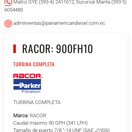
Matriz GYE (593-4) 2411612; Sucursal Manta (593-5)
6054480
adminventas@panamericandiesel.com.ec
RACOR: 900FH10
TURBINA COMPLETA
TURBINA COMPLETA
Marca:
RACOR
Caudal máximo 90 GPH (341 LPH)
Tamaño de puerto 7/8 "-14 UNF (SAE J1926)