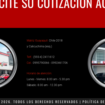
CITE SU COTIZACIÓN A
Matriz Guayaquil:
Chile 2018
y Calicuchima (esq.)
Telf.:
(593-4) 2411612
Cel.:
0995790066 - 0992461706
Horario de atención:
Lunes - Viernes: 8.00 am - 5.30 pm
Sábado: 8.00 am - 12.30 pm
2026. TODOS LOS DERECHOS RESERVADOS | POLÍTICA DE 