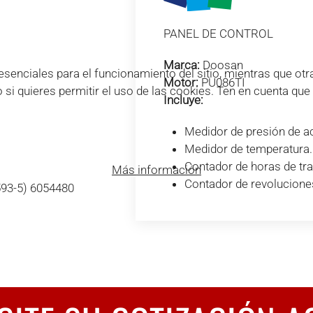
PANEL DE CONTROL
Marca:
Doosan
enciales para el funcionamiento del sitio, mientras que otra
Motor:
PU086TI
o si quieres permitir el uso de las cookies. Ten en cuenta qu
Incluye:
Medidor de presión de ac
Medidor de temperatura.
Contador de horas de tra
Más información
Contador de revolucione
593-5) 6054480