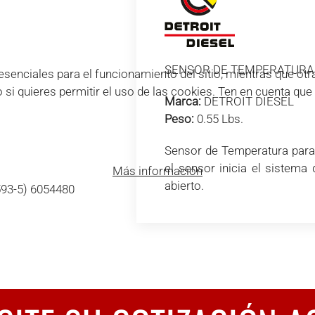
SENSOR DE TEMPERATURA
enciales para el funcionamiento del sitio, mientras que otra
o si quieres permitir el uso de las cookies. Ten en cuenta qu
Marca:
DETROIT DIESEL
Peso:
0.55 Lbs.
Sensor de Temperatura para 
el sensor inicia el sistem
Más información
abierto.
593-5) 6054480