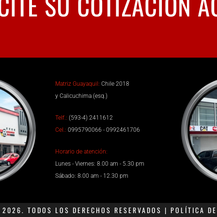
CITE SU COTIZACIÓN A
Matriz Guayaquil:
Chile 2018
y Calicuchima (esq.)
Telf.:
(593-4) 2411612
Cel.:
0995790066 - 0992461706
Horario de atención:
Lunes - Viernes: 8.00 am - 5.30 pm
Sábado: 8.00 am - 12.30 pm
2026. TODOS LOS DERECHOS RESERVADOS | POLÍTICA DE 