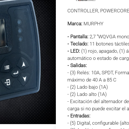
CONTROLLER, POWERCOR
Marca:
MURPHY
•
Pantalla:
2,7 ”WQVGA mono
•
Teclado:
11 botones táctile
•
LED:
(1) rojo, apagado, (1) 
automático o estado de car
•
Salidas:
- (3) Relés: 10A, SPDT, Form
máximo de 40 A a 85 C
- (2) Lado bajo (1A)
- (2) Lado alto (1A)
- Excitación del alternador d
carga si no puede excitar el 
•
Entradas:
- (5) Digital, configurable (alt