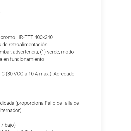
E
cromo HR-TFT 400x240
s de retroalimentación
ámbar, advertencia, (1) verde, modo
ga en funcionamiento
a C (30 VCC a 10 A máx.), Agregado
edicada (proporciona Fallo de falla de
alternador)
o / bajo)