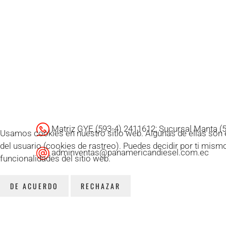
Matriz GYE (593-4) 2411612; Sucursal Manta (
Usamos cookies en nuestro sitio web. Algunas de ellas son es
del usuario (cookies de rastreo). Puedes decidir por ti mism
adminventas@panamericandiesel.com.ec
funcionalidades del sitio web.
DE ACUERDO
RECHAZAR