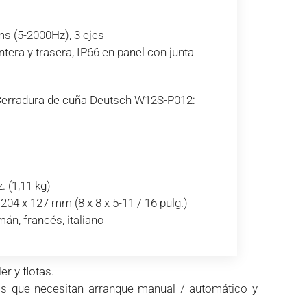
ms (5-2000Hz), 3 ejes
ntera y trasera, IP66 en panel con junta
Cerradura de cuña Deutsch W12S-P012:
. (1,11 kg)
204 x 127 mm (8 x 8 x 5-11 / 16 pulg.)
mán, francés, italiano
r y flotas.
os que necesitan arranque manual / automático y