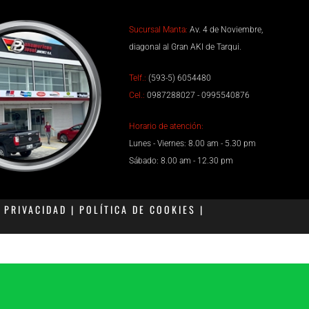
Sucursal Manta:
Av. 4 de Noviembre,
diagonal al Gran AKI de Tarqui.
Telf.:
(593-5) 6054480
Cel.:
0987288027 - 0995540876
Horario de atención:
Lunes - Viernes: 8.00 am - 5.30 pm
Sábado: 8.00 am - 12.30 pm
PRIVACIDAD | POLÍTICA DE COOKIES |