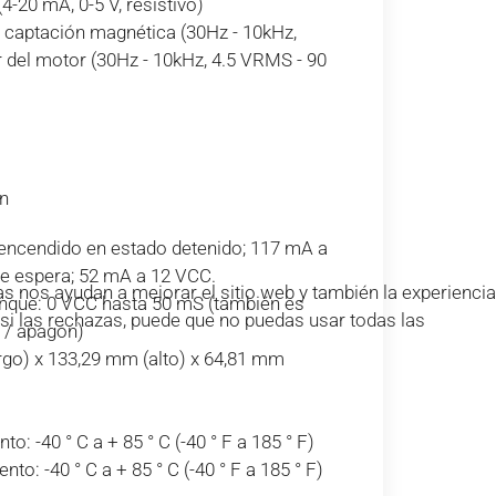
(4-20 mA, 0-5 V, resistivo)
n captación magnética (30Hz - 10kHz,
 del motor (30Hz - 10kHz, 4.5 VRMS - 90
ón
 encendido en estado detenido; 117 mA a
e espera; 52 mA a 12 VCC.
s nos ayudan a mejorar el sitio web y también la experiencia
anque: 0 VCC hasta 50 mS (también es
e si las rechazas, puede que no puedas usar todas las
 / apagón)
go) x 133,29 mm (alto) x 64,81 mm
: -40 ° C a + 85 ° C (-40 ° F a 185 ° F)
: -40 ° C a + 85 ° C (-40 ° F a 185 ° F)