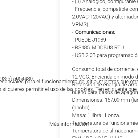
- (3) Analógico, configurable 
- Frecuencia, compatible co
2.0VAC-120VAC) y alternador
VRMS)
•
Comunicaciones:
- PUEDE J1939
- RS485, MODBUS RTU
- USB 2.0B para programaci
Consumo total de corriente:
12 VCC. Encienda en modo d
593-5) 6054480
enciales para el funcionamiento del sitio, mientras que otra
Retención de energía de arr
o si quieres permitir el uso de las cookies. Ten en cuenta qu
bueno para casos de apagón
Dimensiones: 167,09 mm (lar
(ancho)
Masa: 1 libra. 1 onza.
Temperatura de funcionamiento
Más información
Temperatura de almacenamiento