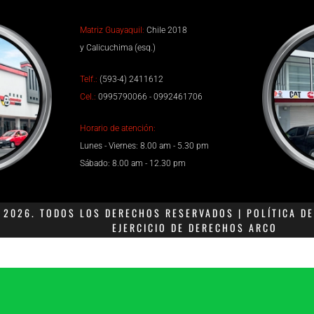
Matriz Guayaquil:
Chile 2018
y Calicuchima (esq.)
Telf.:
(593-4) 2411612
Cel.:
0995790066 - 0992461706
Horario de atención:
Lunes - Viernes: 8.00 am - 5.30 pm
Sábado: 8.00 am - 12.30 pm
2026. TODOS LOS DERECHOS RESERVADOS | POLÍTICA DE 
EJERCICIO DE DERECHOS ARCO