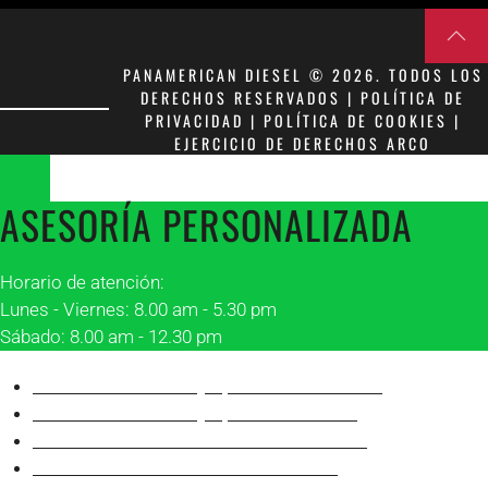
PANAMERICAN DIESEL © 2026. TODOS LOS
DERECHOS RESERVADOS | POLÍTICA DE
PRIVACIDAD | POLÍTICA DE COOKIES |
EJERCICIO DE DERECHOS ARCO
ASESORÍA PERSONALIZADA
Horario de atención:
Lunes - Viernes: 8.00 am - 5.30 pm
Sábado: 8.00 am - 12.30 pm
Asesor 1 Matriz Guayaquil
Franklin Peñafiel
Asesor 2 Matriz Guayaquil
Alonso Villón
Asesor 1 Sucursal Manta
Robinson Álava
Asesor 2 Sucursal Manta
Juan Carlos