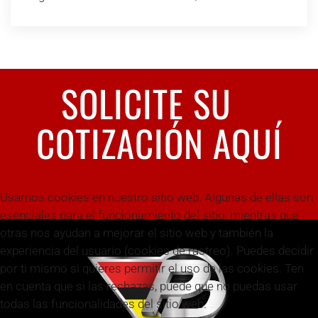
SOLICITE SU
COTIZACIÓN AQUÍ
Usamos cookies en nuestro sitio web. Algunas de ellas son
esenciales para el funcionamiento del sitio, mientras que
otras nos ayudan a mejorar el sitio web y también la
experiencia del usuario (cookies de rastreo). Puedes decidir
por ti mismo si quieres permitir el uso de las cookies. Ten
en cuenta que si las rechazas, puede que no puedas usar
todas las funcionalidades del sitio web.