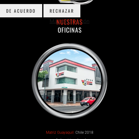
DE ACUERDO
RECHAZAR
NUESTRAS
Más información
OFICINAS
Matriz Guayaquil:
Chile 2018