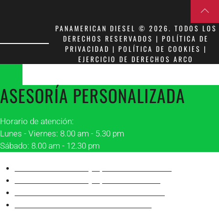
PANAMERICAN DIESEL © 2026. TODOS LOS
DERECHOS RESERVADOS | POLÍTICA DE
PRIVACIDAD | POLÍTICA DE COOKIES |
EJERCICIO DE DERECHOS ARCO
ASESORÍA PERSONALIZADA
Horario de atención:
Lunes - Viernes: 8.00 am - 5.30 pm
Sábado: 8.00 am - 12.30 pm
Asesor 1 Matriz Guayaquil
Franklin Peñafiel
Asesor 2 Matriz Guayaquil
Alonso Villón
Asesor 1 Sucursal Manta
Robinson Álava
Asesor 2 Sucursal Manta
Juan Carlos