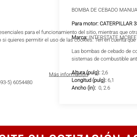
BOMBA DE CEBADO MANU
Para motor:
CATERPILLAR 3
enciales para el funcionamiento del sitio, mientras que otra
Marca:
INTERSTATE MCBEE
o si quieres permitir el uso de las cookies. Ten en cuenta qu
Las bombas de cebado de com
sistemas de combustible ant
Altura (pulg):
2,6
Más información
Longitud (pulg):
6,1
593-5) 6054480
Ancho (in):
0, 2.6