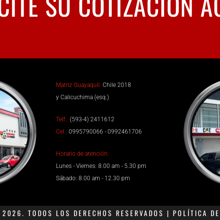
CITE SU COTIZACIÓN A
Matriz Guayaquil:
Chile 2018
y Calicuchima (esq.)
Telf.:
(593-4) 2411612
Cel.:
0995790066 - 0992461706
Horario de atención:
Lunes - Viernes: 8.00 am - 5.30 pm
Sábado: 8.00 am - 12.30 pm
2026. TODOS LOS DERECHOS RESERVADOS | POLÍTICA DE 