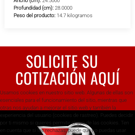
Ancho (cm):
24.5000
Profundidad (cm):
28.0000
Peso del producto:
14.7 kilogramos
SOLICITE SU
COTIZACIÓN AQUÍ
Usamos cookies en nuestro sitio web. Algunas de ellas son
esenciales para el funcionamiento del sitio, mientras que
otras nos ayudan a mejorar el sitio web y también la
experiencia del usuario (cookies de rastreo). Puedes decidir
por ti mismo si quieres permitir el uso de las cookies. Ten
en cuenta que si las rechazas, puede que no puedas usar