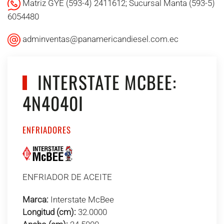
Matriz GYE (593-4) 2411612; Sucursal Manta (593-5)
6054480
adminventas@panamericandiesel.com.ec
INTERSTATE MCBEE:
4N4040I
ENFRIADORES
ENFRIADOR DE ACEITE
Marca:
Interstate McBee
Longitud (cm):
32.0000