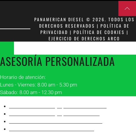
PANAMERICAN DIESEL © 2026. TODOS LOS
DERECHOS RESERVADOS | POLÍTICA DE
PRIVACIDAD | POLÍTICA DE COOKIES |
EJERCICIO DE DERECHOS ARCO
ASESORÍA PERSONALIZADA
Horario de atención:
Lunes - Viernes: 8.00 am - 5.30 pm
Sábado: 8.00 am - 12.30 pm
Asesor 1 Matriz Guayaquil
Franklin Peñafiel
Asesor 2 Matriz Guayaquil
Alonso Villón
Asesor 1 Sucursal Manta
Robinson Álava
Asesor 2 Sucursal Manta
Juan Carlos