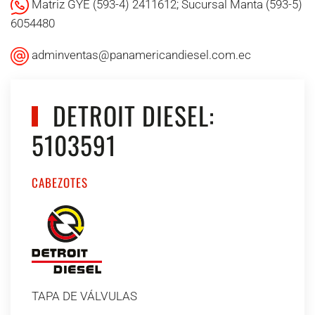
Matriz GYE (593-4) 2411612; Sucursal Manta (593-5)
6054480
adminventas@panamericandiesel.com.ec
DETROIT DIESEL:
5103591
CABEZOTES
TAPA DE VÁLVULAS