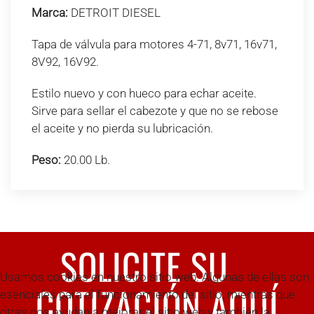
Marca:
DETROIT DIESEL
Tapa de válvula para motores 4-71, 8v71, 16v71,
8V92, 16V92.
Estilo nuevo y con hueco para echar aceite.
Sirve para sellar el cabezote y que no se rebose
el aceite y no pierda su lubricación.
Peso:
20.00 Lb.
SOLICITE SU
Usamos cookies en nuestro sitio web. Algunas de ellas son
COTIZACIÓN AQUÍ
esenciales para el funcionamiento del sitio, mientras que
otras nos ayudan a mejorar el sitio web y también la