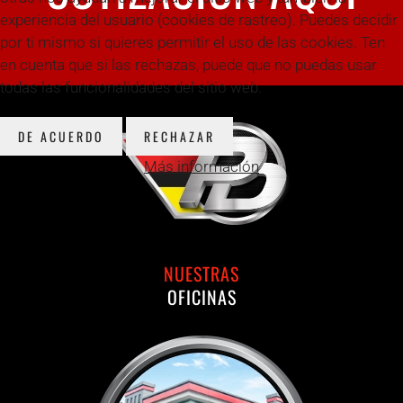
experiencia del usuario (cookies de rastreo). Puedes decidir
por ti mismo si quieres permitir el uso de las cookies. Ten
en cuenta que si las rechazas, puede que no puedas usar
todas las funcionalidades del sitio web.
DE ACUERDO
RECHAZAR
Más información
NUESTRAS
OFICINAS