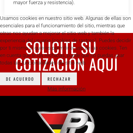
mayor fuerza y resistencia).
Usamos cookies en nuestro sitio web. Algunas de ellas son
esenciales para el funcionamiento del sitio, mientras que
otras nos ayudan a mejorar el sitio web y también la
SOLICITE SU
experiencia del usuario (cookies de rastreo). Puedes decidir
por ti mismo si quieres permitir el uso de las cookies. Ten
en cuenta que si las rechazas, puede que no puedas usar
COTIZACIÓN AQUÍ
todas las funcionalidades del sitio web.
DE ACUERDO
RECHAZAR
Más información