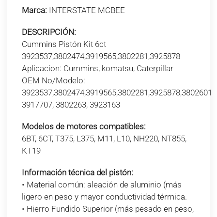
Marca:
INTERSTATE MCBEE
DESCRIPCIÓN:
Cummins Pistón Kit 6ct
3923537,3802474,3919565,3802281,3925878
Aplicacion: Cummins, komatsu, Caterpillar
OEM No/Modelo:
3923537,3802474,3919565,3802281,3925878,3802601
3917707, 3802263, 3923163
Modelos de motores compatibles:
6BT, 6CT, T375, L375, M11, L10, NH220, NT855,
KT19
Información técnica del pistón:
• Material común: aleación de aluminio (más
ligero en peso y mayor conductividad térmica.
• Hierro Fundido Superior (más pesado en peso,