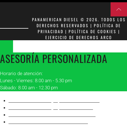
PANAMERICAN DIESEL © 2026. TODOS LOS
DERECHOS RESERVADOS | POLÍTICA DE
PRIVACIDAD | POLÍTICA DE COOKIES |
EJERCICIO DE DERECHOS ARCO
ASESORÍA PERSONALIZADA
Horario de atención:
Lunes - Viernes: 8.00 am - 5.30 pm
Sábado: 8.00 am - 12.30 pm
Asesor 1 Matriz Guayaquil
Franklin Peñafiel
Asesor 2 Matriz Guayaquil
Alonso Villón
Asesor 1 Sucursal Manta
Robinson Álava
Asesor 2 Sucursal Manta
Juan Carlos