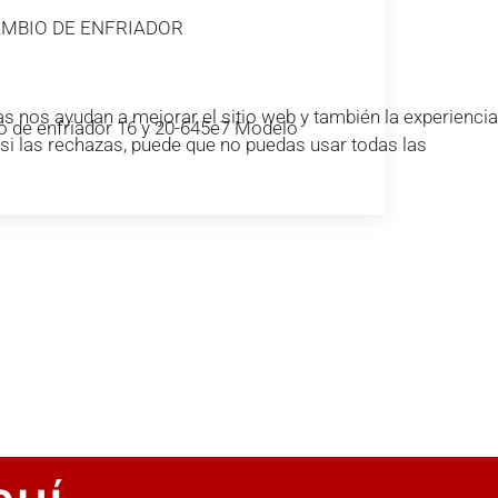
AMBIO DE ENFRIADOR
s nos ayudan a mejorar el sitio web y también la experiencia
 de enfriador 16 y 20-645e7 Modelo
e si las rechazas, puede que no puedas usar todas las