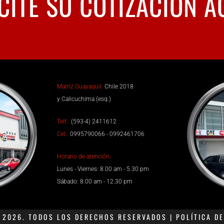
CITE SU COTIZACIÓN A
Matriz Guayaquil:
Chile 2018
y Calicuchima (esq.)
Telf.:
(593-4) 2411612
Cel.:
0995790066 - 0992461706
Horario de atención:
Lunes - Viernes: 8.00 am - 5.30 pm
Sábado: 8.00 am - 12.30 pm
2026. TODOS LOS DERECHOS RESERVADOS | POLÍTICA DE 