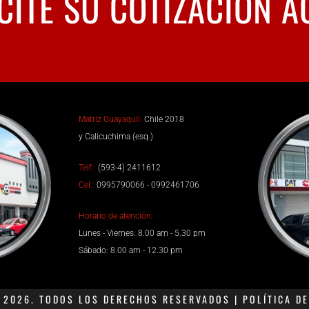
CITE SU COTIZACIÓN A
Matriz Guayaquil:
Chile 2018
y Calicuchima (esq.)
Telf.:
(593-4) 2411612
Cel.:
0995790066 - 0992461706
Horario de atención:
Lunes - Viernes: 8.00 am - 5.30 pm
Sábado: 8.00 am - 12.30 pm
2026. TODOS LOS DERECHOS RESERVADOS | POLÍTICA DE 