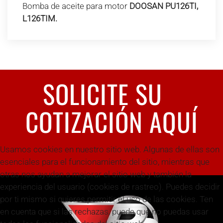
Bomba de aceite para motor
DOOSAN PU126TI,
L126TIM.
SOLICITE SU
COTIZACIÓN AQUÍ
Usamos cookies en nuestro sitio web. Algunas de ellas son
esenciales para el funcionamiento del sitio, mientras que
otras nos ayudan a mejorar el sitio web y también la
experiencia del usuario (cookies de rastreo). Puedes decidir
por ti mismo si quieres permitir el uso de las cookies. Ten
en cuenta que si las rechazas, puede que no puedas usar