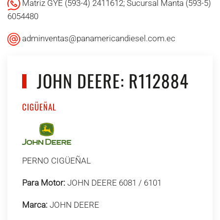
Matriz GYE (593-4) 2411612; Sucursal Manta (593-5)
6054480
adminventas@panamericandiesel.com.ec
JOHN DEERE: R112884
CIGÜEÑAL
PERNO CIGÜEÑAL
Para Motor:
JOHN DEERE 6081 / 6101
Marca:
JOHN DEERE