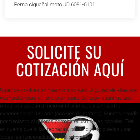
Perno cigüeñal moto JD 6081-6101.
SOLICITE SU
COTIZACIÓN AQUÍ
Usamos cookies en nuestro sitio web. Algunas de ellas son
esenciales para el funcionamiento del sitio, mientras que
otras nos ayudan a mejorar el sitio web y también la
experiencia del usuario (cookies de rastreo). Puedes decidir
por ti mismo si quieres permitir el uso de las cookies. Ten
en cuenta que si las rechazas, puede que no puedas usar
todas las funcionalidades del sitio web.