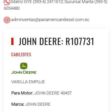
Matriz GYE (593-4) 2411612; Sucursal Manta (593-5)
6054480
adminventas@panamericandiesel.com.ec
JOHN DEERE: R107731
CABEZOTES
VARILLA EMPUJE
Para Motor:
JOHN DEERE 4045T
Marca:
JOHN DEERE