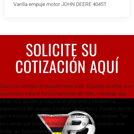
Varilla empuje motor JOHN DEERE 4045T.
SOLICITE SU
COTIZACIÓN AQUÍ
Usamos cookies en nuestro sitio web. Algunas de ellas son
esenciales para el funcionamiento del sitio, mientras que
otras nos ayudan a mejorar el sitio web y también la
experiencia del usuario (cookies de rastreo). Puedes decidir
por ti mismo si quieres permitir el uso de las cookies. Ten
en cuenta que si las rechazas, puede que no puedas usar
todas las funcionalidades del sitio web.