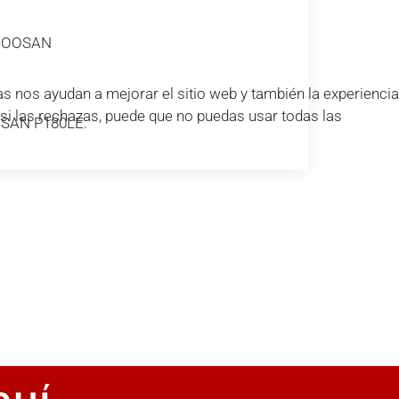
DOOSAN
s nos ayudan a mejorar el sitio web y también la experiencia
e si las rechazas, puede que no puedas usar todas las
SAN P180LE.