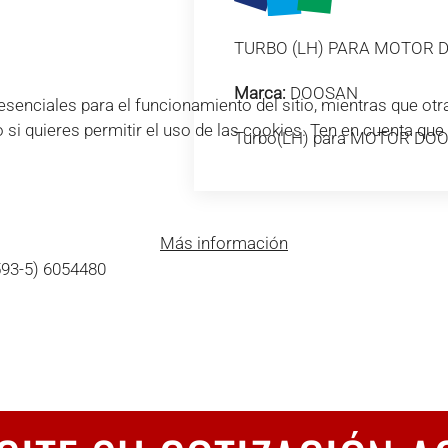
TURBO (LH) PARA MOTOR 
Marca:
DOOSAN
enciales para el funcionamiento del sitio, mientras que otra
o si quieres permitir el uso de las cookies. Ten en cuenta qu
Turbo(LH) para MOTOR DOO
Más información
593-5) 6054480