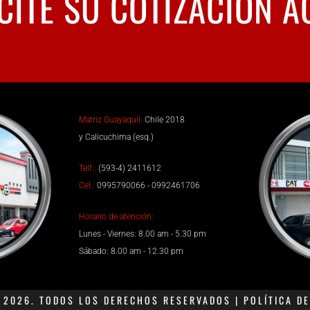
CITE SU COTIZACIÓN A
Matriz Guayaquil:
Chile 2018
y Calicuchima (esq.)
Telf.:
(593-4) 2411612
Cel.:
0995790066 - 0992461706
Horario de atención:
Lunes - Viernes: 8.00 am - 5.30 pm
Sábado: 8.00 am - 12.30 pm
2026. TODOS LOS DERECHOS RESERVADOS | POLÍTICA DE 