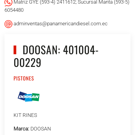
Matriz GYE (593-4) 2411612; Sucursal Manta (593-5)
6054480
adminventas@panamericandiesel.com.ec
DOOSAN: 401004-
00229
PISTONES
KIT RINES
Marca:
DOOSAN