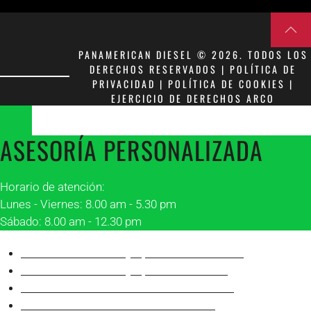
PANAMERICAN DIESEL © 2026. TODOS LOS
DERECHOS RESERVADOS | POLÍTICA DE
PRIVACIDAD | POLÍTICA DE COOKIES |
EJERCICIO DE DERECHOS ARCO
ASESORÍA PERSONALIZADA
Horario de atención:
Lunes - Viernes: 8.00 am - 5.30 pm
Sábado: 8.00 am - 12.30 pm
Asesor 1 Matriz Guayaquil
Franklin Peñafiel
Asesor 2 Matriz Guayaquil
Alonso Villón
Asesor 1 Sucursal Manta
Robinson Álava
Asesor 2 Sucursal Manta
Juan Carlos