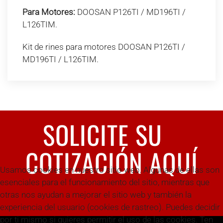
Para Motores:
DOOSAN P126TI / MD196TI /
L126TIM.
Kit de rines para motores DOOSAN P126TI /
MD196TI / L126TIM.
SOLICITE SU
COTIZACIÓN AQUÍ
Usamos cookies en nuestro sitio web. Algunas de ellas son
esenciales para el funcionamiento del sitio, mientras que
otras nos ayudan a mejorar el sitio web y también la
experiencia del usuario (cookies de rastreo). Puedes decidir
por ti mismo si quieres permitir el uso de las cookies. Ten