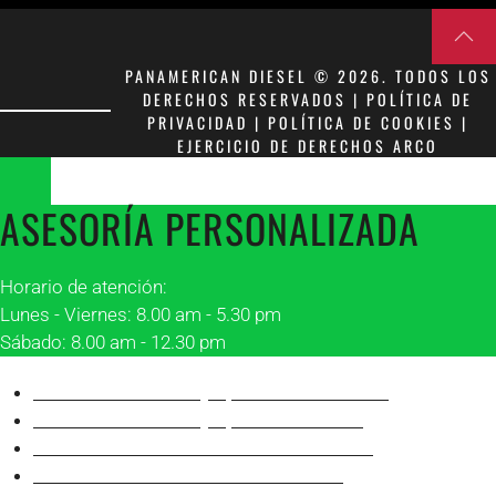
PANAMERICAN DIESEL © 2026. TODOS LOS
DERECHOS RESERVADOS | POLÍTICA DE
PRIVACIDAD | POLÍTICA DE COOKIES |
EJERCICIO DE DERECHOS ARCO
ASESORÍA PERSONALIZADA
Horario de atención:
Lunes - Viernes: 8.00 am - 5.30 pm
Sábado: 8.00 am - 12.30 pm
Asesor 1 Matriz Guayaquil
Franklin Peñafiel
Asesor 2 Matriz Guayaquil
Alonso Villón
Asesor 1 Sucursal Manta
Robinson Álava
Asesor 2 Sucursal Manta
Juan Carlos