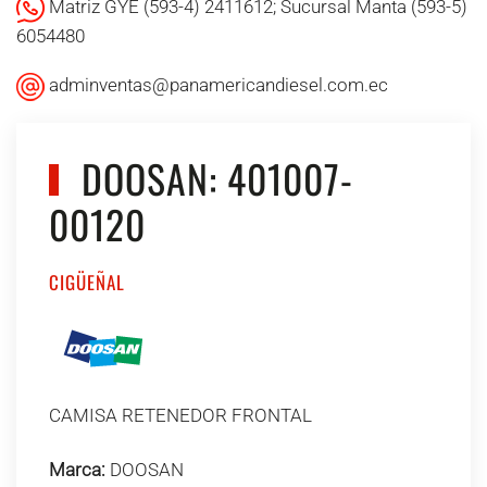
Matriz GYE (593-4) 2411612; Sucursal Manta (593-5)
6054480
adminventas@panamericandiesel.com.ec
DOOSAN: 401007-
00120
CIGÜEÑAL
CAMISA RETENEDOR FRONTAL
Marca:
DOOSAN