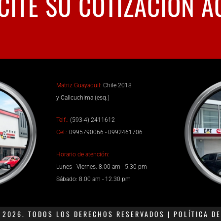
CITE SU COTIZACIÓN A
Matriz Guayaquil:
Chile 2018
y Calicuchima (esq.)
Telf.:
(593-4) 2411612
Cel.:
0995790066 - 0992461706
Horario de atención:
Lunes - Viernes: 8.00 am - 5.30 pm
Sábado: 8.00 am - 12.30 pm
2026. TODOS LOS DERECHOS RESERVADOS | POLÍTICA DE 