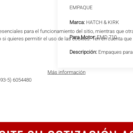
EMPAQUE
Marca:
HATCH & KIRK
enciales para el funcionamiento del sitio, mientras que otra
Para Motor:
EMD 710.
o si quieres permitir el uso de las cookies. Ten en cuenta qu
Descripción:
Empaques para
Más información
593-5) 6054480