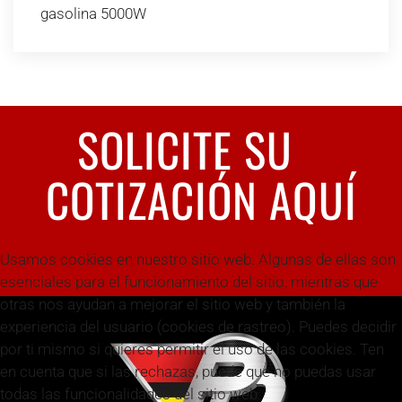
gasolina 5000W
SOLICITE SU
COTIZACIÓN AQUÍ
Usamos cookies en nuestro sitio web. Algunas de ellas son
esenciales para el funcionamiento del sitio, mientras que
otras nos ayudan a mejorar el sitio web y también la
experiencia del usuario (cookies de rastreo). Puedes decidir
por ti mismo si quieres permitir el uso de las cookies. Ten
en cuenta que si las rechazas, puede que no puedas usar
todas las funcionalidades del sitio web.