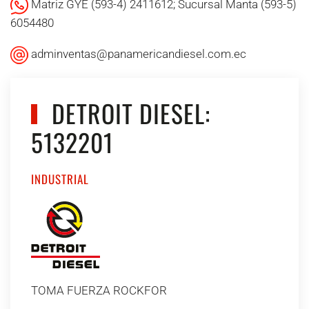
Matriz GYE (593-4) 2411612; Sucursal Manta (593-5)
6054480
adminventas@panamericandiesel.com.ec
DETROIT DIESEL:
5132201
INDUSTRIAL
TOMA FUERZA ROCKFOR