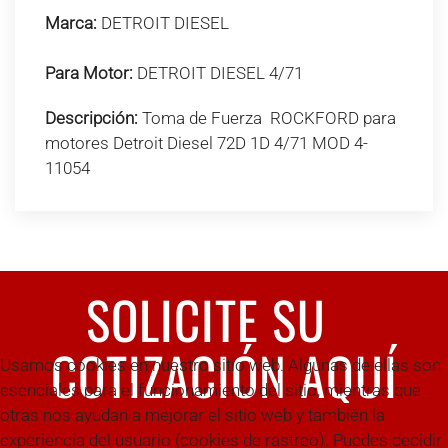
Marca:
DETROIT DIESEL
Para Motor:
DETROIT DIESEL 4/71
Descripción:
Toma de Fuerza ROCKFORD para
motores Detroit Diesel 72D 1D 4/71 MOD 4-
11054
SOLICITE SU
COTIZACIÓN AQUÍ
Usamos cookies en nuestro sitio web. Algunas de ellas son
esenciales para el funcionamiento del sitio, mientras que
otras nos ayudan a mejorar el sitio web y también la
experiencia del usuario (cookies de rastreo). Puedes decidir