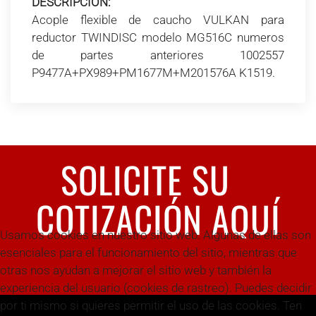
DESCRIPCIÓN:
Acople flexible de caucho VULKAN para
reductor TWINDISC modelo MG516C numeros
de partes anteriores 1002557
P9477A+PX989+PM1677M+M201576A K1519.
SOLICITE SU
COTIZACIÓN AQUÍ
Usamos cookies en nuestro sitio web. Algunas de ellas son
esenciales para el funcionamiento del sitio, mientras que
otras nos ayudan a mejorar el sitio web y también la
experiencia del usuario (cookies de rastreo). Puedes decidir
por ti mismo si quieres permitir el uso de las cookies. Ten