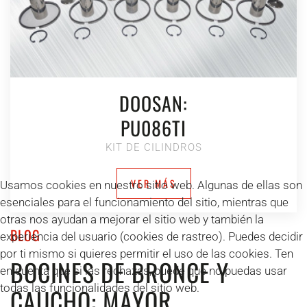
DOOSAN:
PU086TI
KIT DE CILINDROS
VER MÁS
Usamos cookies en nuestro sitio web. Algunas de ellas son
esenciales para el funcionamiento del sitio, mientras que
otras nos ayudan a mejorar el sitio web y también la
BLOG
experiencia del usuario (cookies de rastreo). Puedes decidir
por ti mismo si quieres permitir el uso de las cookies. Ten
BOCINES DE BRONCE Y
en cuenta que si las rechazas, puede que no puedas usar
todas las funcionalidades del sitio web.
CAUCHO: MAYOR