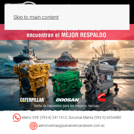
Skip to main content
Matriz GYE (593-4) 2411612; Sucursal Manta (593-5) 6054480
adminventas@panamericandiesel.com.ec